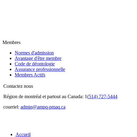
Membres
Normes d'admission
Avantage d'être membre
Code de déontologie
Assurance professionnelle
Membres Actifs
Contactez nous
Région de montréal et partout au Canada: 1(
514) 727-5444
courriel:
admin@ampq-pmaq.ca
Accueil